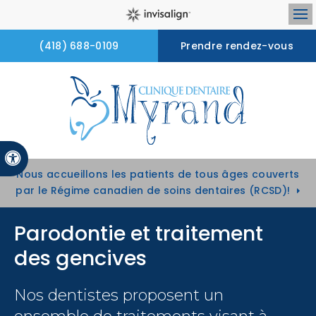
Ou
(418) 688-0109
Prendre rendez-vous
Version accessible
Nous accueillons les patients de tous âges couverts
par le Régime canadien de soins dentaires (RCSD)!
Parodontie et traitement
des gencives
Nos dentistes proposent un