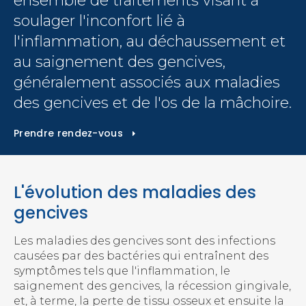
ensemble de traitements visant à
soulager l'inconfort lié à
l'inflammation, au déchaussement et
au saignement des gencives,
généralement associés aux maladies
des gencives et de l'os de la mâchoire.
Prendre rendez-vous
L'évolution des maladies des
gencives
Les maladies des gencives sont des infections
causées par des bactéries qui entraînent des
symptômes tels que l'inflammation, le
saignement des gencives, la récession gingivale,
et, à terme, la perte de tissu osseux et ensuite la