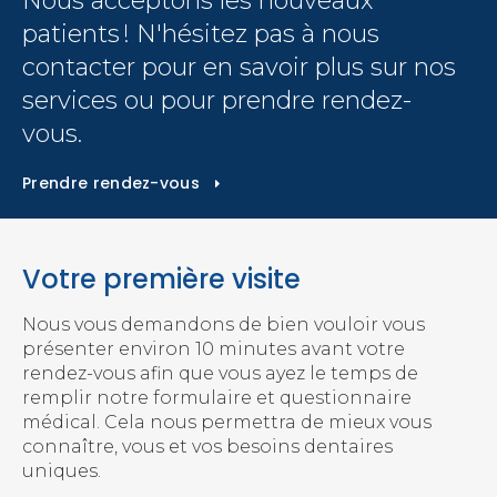
Nous acceptons les nouveaux
patients ! N'hésitez pas à nous
contacter pour en savoir plus sur nos
services ou pour prendre rendez-
vous.
Prendre rendez-vous
Votre première visite
Nous vous demandons de bien vouloir vous
présenter environ 10 minutes avant votre
rendez-vous afin que vous ayez le temps de
remplir notre formulaire et questionnaire
médical. Cela nous permettra de mieux vous
connaître, vous et vos besoins dentaires
uniques.