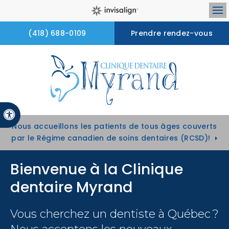
Ou
(418) 688-0109
Prendre rendez-vous
Version accessible
Nous accueillons les patients de tous âges couverts
par le Régime canadien de soins dentaires (RCSD)!
Bienvenue à la
Clinique
dentaire Myrand
Vous cherchez un dentiste à Québec ?