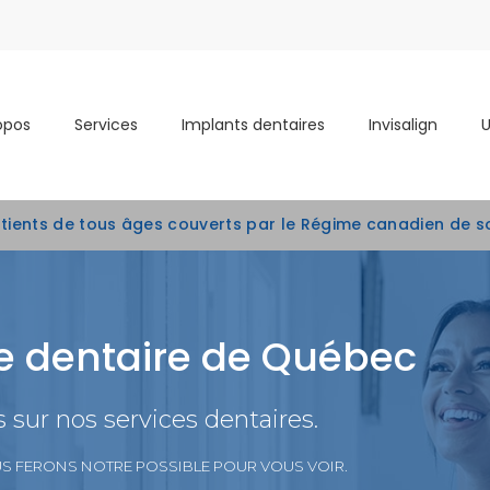
opos
Services
Implants dentaires
Invisalign
atients de tous âges couverts par le Régime canadien de s
ue dentaire de Québec
sur nos services dentaires.
US FERONS NOTRE POSSIBLE POUR VOUS VOIR.