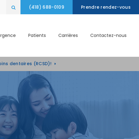
(418) 688-0109
Prendre rendez-vous
Ouvrir le champ de recherche
Urgence
Patients
Carrières
Contactez-nous
oins dentaires (RCSD)!