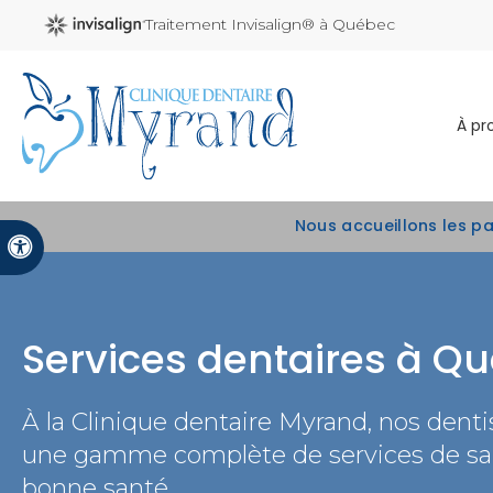
Traitement Invisalign® à Québec
À pr
Nous accueillons les p
Version accessible
Services dentaires à Q
À la
Clinique dentaire Myrand
, nos dent
une gamme complète de services de san
bonne santé.