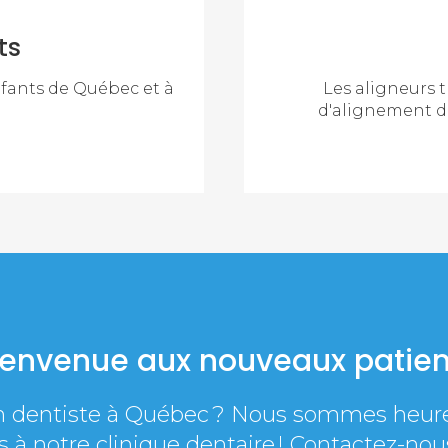
ts
nfants de Québec et à
Les aligneurs 
d'alignement de
ienvenue aux nouveaux patien
n dentiste à Québec ? Nous sommes heure
 à notre clinique dentaire ! Contactez-no