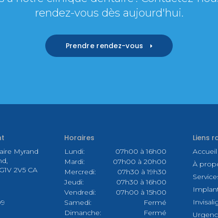
rendez-vous dès aujourd'hui.
Prendre rendez-vous
t
Horaires
Liens r
taire Myrand
Lundi:
07h00 à 16h00
Accueil
nd
Mardi:
07h00 à 20h00
À prop
G1V 2V5
CA
Mercredi:
07h30 à 19h30
Service
Jeudi:
07h30 à 16h00
Implant
Vendredi:
07h00 à 15h00
Invisali
09
Samedi:
Fermé
Dimanche:
Fermé
Urgen