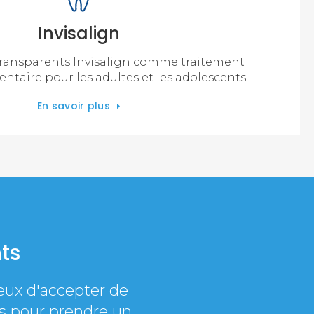
Invisalign
transparents Invisalign comme traitement
ntaire pour les adultes et les adolescents.
En savoir plus
ts
ux d'accepter de
us pour prendre un