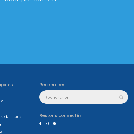
apides
Rechercher
Rechercher
Rech
os
s
Restons connectés
s dentaires
gn
ce