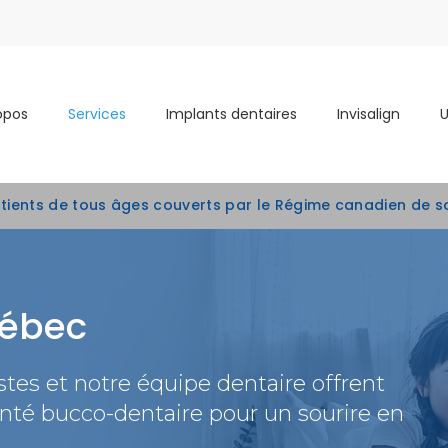
opos
Services
Implants dentaires
Invisalign
atients de tous âges couverts par le Régime canadien de s
uébec
istes et notre équipe dentaire offrent
té bucco-dentaire pour un sourire en