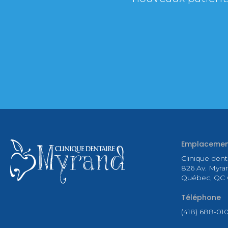
Emplacemen
Clinique den
826 Av. Myra
Québec
QC
Téléphone
(418) 688-01