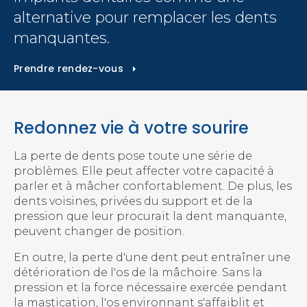
alternative pour remplacer les dents
manquantes.
Prendre rendez-vous
Redonnez vie à votre sourire
La perte de dents pose toute une série de
problèmes. Elle peut affecter votre capacité à
parler et à mâcher confortablement. De plus, les
dents voisines, privées du support et de la
pression que leur procurait la dent manquante,
peuvent changer de position.
En outre, la perte d'une dent peut entraîner une
détérioration de l'os de la mâchoire. Sans la
pression et la force nécessaire exercée pendant
la mastication, l'os environnant s'affaiblit et