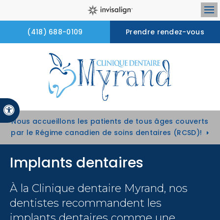
Ou
(418) 688-0109
Prendre rendez-vous
Version accessible
Nous accueillons les patients de tous âges couverts
par le Régime canadien de soins dentaires (RCSD)!
Implants dentaires
À la
Clinique dentaire Myrand
, nos
dentistes recommandent les
implants dentaires comme une